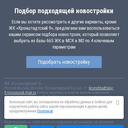
Подбор подходящей новостройки
Если вы хотите рассмотреть и другие варианты, кроме
ЖК «Кронштадтский 9», предлагаем вам воспользоваться
нашим сервисом подбора новостроек, который позволяет
выбрать из базы 665 ЖК в МСК и МО по 4 ключевым
параметрам
Подобрать новостройку
ЖК «Кронштадтский 9»
Россия
Москва
Москва, Кронштадтский б-р, вл. 11
kronshtadtskiy-
9.novopoisk.msk.ru
Купить квартиру в новом жилом комплексе
«Кронштадтский 9» от «ПАО «ПИК-специализированный застройщик»» в
Головинском районе. Квартиры различных планировок от 15.9 млн
Используя сайт, вы соглашаетесь на обработку данных в Cookies для
рублей!
корректной работы сайта, вашей персонализации и других целей,
предусмотренных
Политикой
Новостройки Санкт-Петербурга
Новостройки Москвы
Информация на сайте взята из открытых источников, не является
публичной офертой и распространяется для ознакомления.